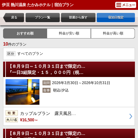
伊豆 熱川温泉 たかみホテル｜宿泊プラン
戻る
プラン一覧
部屋から探す
宿泊日指定
おすすめ順
料金が安い順
料金が高い順
10
件のプラン
すべてのプラン
区分
【８月９日～１０月３１日まで限定の…
『一日3組限定・１５，０００円（税…
2026年3月30日～2026年10月31日
期間
朝込/夕込
食事
カップルプラン 露天風呂…
¥16,500～
【８月９日～１０月３１日まで限定の…