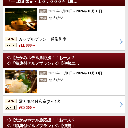
『一日3組限定・１０，０００円（税…
2026年3月30日～2026年10月31日
期間
朝込/夕込
食事
カップルプラン 通常和室
¥11,000～
◇【たかみホテル旅応援！！お一人２…
◇『特典付グルメプラン』◇【伊勢エ…
2021年11月6日～2026年11月30日
期間
朝込/夕込
食事
露天風呂付和室(2～4名…
¥25,300～
◇【たかみホテル旅応援！！お一人２…
◇『特典付グルメプラン』◇【伊勢エ…