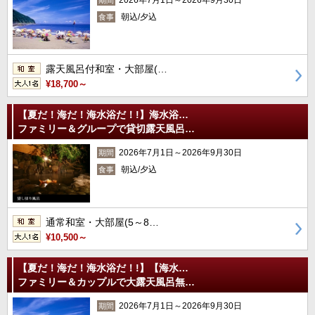
朝込/夕込
食事
露天風呂付和室・大部屋(…
¥18,700～
【夏だ！海だ！海水浴だ！!】海水浴…
ファミリー＆グループで貸切露天風呂…
2026年7月1日～2026年9月30日
期間
朝込/夕込
食事
通常和室・大部屋(5～8…
¥10,500～
【夏だ！海だ！海水浴だ！!】【海水…
ファミリー＆カップルで大露天風呂無…
2026年7月1日～2026年9月30日
期間