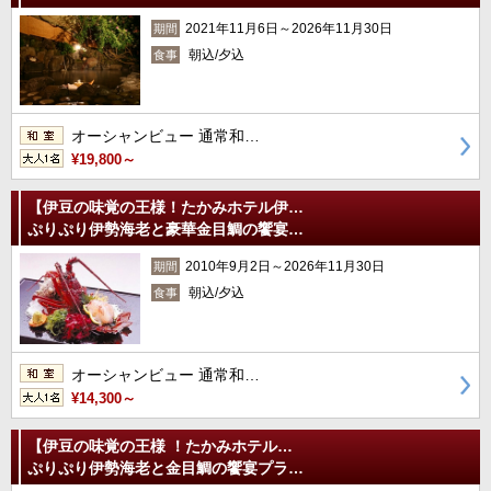
2021年11月6日～2026年11月30日
期間
朝込/夕込
食事
オーシャンビュー 通常和…
¥19,800～
【伊豆の味覚の王様！たかみホテル伊…
ぷりぷり伊勢海老と豪華金目鯛の饗宴…
2010年9月2日～2026年11月30日
期間
朝込/夕込
食事
オーシャンビュー 通常和…
¥14,300～
【伊豆の味覚の王様 ！たかみホテル…
ぷりぷり伊勢海老と金目鯛の饗宴プラ…