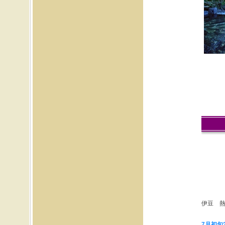
びり海を眺めながらリフレッ
シュしたあと、周辺散策する
のも面白いのが熱川温泉の魅
力です。一足早い夏をビーチ
では味わえるかもしれませ
ん。ぜひたかみホテルにご宿
泊いただき、伊豆を満喫いた
だければ幸いです。
2020.6.18
伊豆のたかみホテルでは贅沢
な貸切露天風呂をお楽しみい
ただけます。ダイナミックな
太平洋の海原を眺めながらお
湯に体をあずけ、安らぎのひ
と時を過ごせます。ぬるぬる
としたお湯が肌に優しく、し
っとりつるつるのお肌にして
くれます。
2020.6.9
伊豆・熱川温泉のたかみホテ
ルには貸切露天風呂があり、
家族や友人同士で気兼ねなく
ゆっくり過ごすことが可能で
す。お食事は、新鮮な海鮮な
どをたっぷりお楽しみいただ
けます。疲れた心と身体を癒
しに遊びにいらしてみません
か♪
伊豆 
2020.6.2
伊豆熱川温泉の貸切露天風呂
は家族や友人同士での利用が
7月初旬