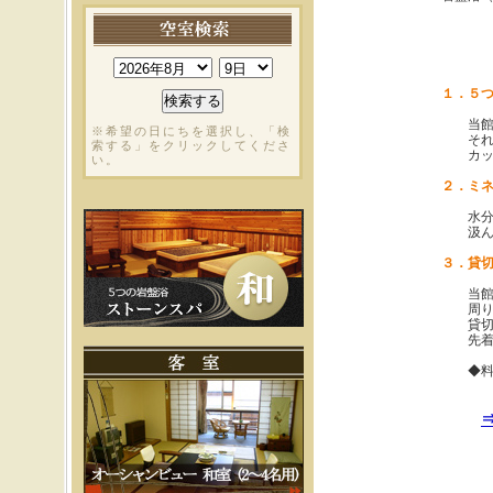
１．５
当館で
※希望の日にちを選択し、「検
それぞ
索する」をクリックしてくださ
カップ
い。
２．ミ
水分補
汲んで
３．貸
当館の
周りの
貸切は
先着順
◆料金