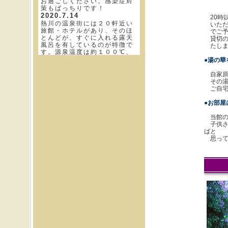
お過ごしください。感染症対
大露
策もばっちりです！
2020.7.14
20時
熱川の温泉街には２０軒近い
いただ
旅館・ホテルがあり、そのほ
でご予
とんどが、すぐに入れる露天
貸切の
風呂を有しているのが特徴で
たしま
す。源泉温度は約１００℃、
源泉井の上部からは湯気が多
●湯の華
く出ており、湯煙に包まれた
情緒あふれる温泉街です。
自家原
2020.7.7
その湯
伊豆は海と温泉に恵まれた最
ご自宅
高の観光地です。取れたての
鮮度の良い美味しい海の幸と
●お部屋
湯量の豊富な温泉が日頃の疲
れを癒してくれることでしょ
当館の
う。貸切露天風呂から眺める
子供さ
夕日も絶景です。家族や友達
ばと
同士の旅行に伊豆にいらして
思って
みませんか♪
2020.6.30
美肌の湯として人気の高い静
岡県の熱川温泉は、大浴場は
もちろんですが、貸切温泉も
お勧めです。ご家族やご友
人、カップルだけでゆっくり
と特別な時間を過ごすことが
出来ます。
2020.6.23
伊豆には観光スポットが盛り
だくさん♪貸切露天風呂でのん