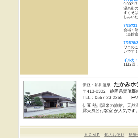
可能です。温泉もリラックス
9:00?
して過ごす事ができますが、
温泉街
料理も工夫を凝らしているた
すぐそ
め、料理も堪能する事ができ
しみい
ます。リラックスできる空間
を作り上げている温泉宿で
7/25?
す。
会場：
2020.5.26
（当館
伊豆の絶景と貸切露天風呂を
満喫できる、プライベート感
7/25
が人気の温泉宿です。全室オ
ワニの
ーシャンビューで太平洋の大
いです
海原を満喫できます。熱川バ
ナナワニ園、伊豆シャボテン
イルカ
動物公園や伊豆アニマルキン
1日2回
グダムなど人気の観光スポッ
トへのアクセスも良好です。
2020.5.19
貸切露天風呂で気分も爽快♪忙
たかみホ
しい現代人には、リフレッシ
伊豆・熱川温泉
ュする時間が必要です。伊豆
〒413-0302 静岡県賀茂
の熱川温泉は美肌の湯。抜群
の眺望のなか極上の時間をお
TEL：0557-23-2255 FAX
過ごしくださいませ。
伊豆 熱川温泉の旅館。天然温
2020.5.11
熱川温泉にあるたかみホテル
露天風呂付客室 が人気です
は、都心から電車で約1時間
半、高速道路利用で約2時間
というアクセスの良さです。
様々な滞在スタイルに合う宿
泊プランを取り揃えていま
ＨＯＭＥ
旬のお便り
絶景
す。大人気の夕朝食ともに、