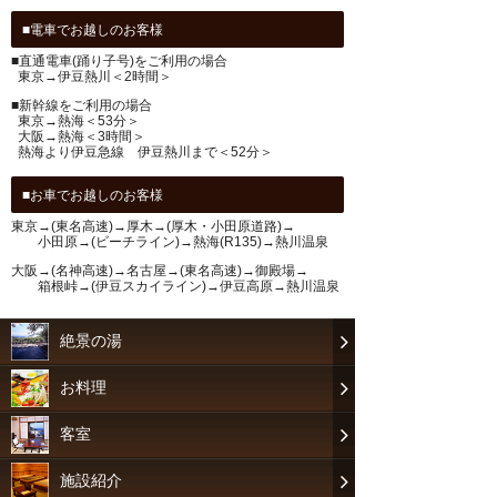
電車でお越しのお客様
■直通電車(踊り子号)をご利用の場合
東京→伊豆熱川＜2時間＞
■新幹線をご利用の場合
東京→熱海＜53分＞
大阪→熱海＜3時間＞
熱海より伊豆急線 伊豆熱川まで＜52分＞
お車でお越しのお客様
東京→(東名高速)→厚木→(厚木・小田原道路)→
小田原→(ビーチライン)→熱海(R135)→熱川温泉
大阪→(名神高速)→名古屋→(東名高速)→御殿場→
箱根峠→(伊豆スカイライン)→伊豆高原→熱川温泉
絶景の湯
お料理
客室
施設紹介